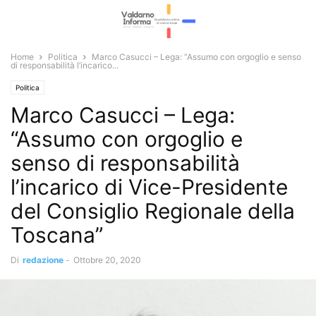
Home
Politica
Marco Casucci – Lega: “Assumo con orgoglio e senso
di responsabilità l’incarico...
Politica
Marco Casucci – Lega:
“Assumo con orgoglio e
senso di responsabilità
l’incarico di Vice-Presidente
del Consiglio Regionale della
Toscana”
Di
redazione
-
Ottobre 20, 2020