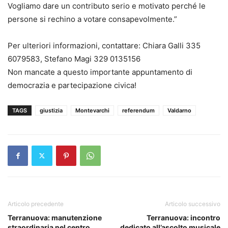
Vogliamo dare un contributo serio e motivato perché le
persone si rechino a votare consapevolmente.”
Per ulteriori informazioni, contattare: Chiara Galli 335
6079583, Stefano Magi 329 0135156
Non mancate a questo importante appuntamento di
democrazia e partecipazione civica!
TAGS
giustizia
Montevarchi
referendum
Valdarno
Articolo precedente
Articolo successivo
Terranuova: manutenzione
Terranuova: incontro
straordinaria nel centro
dedicato all’ascolto musicale