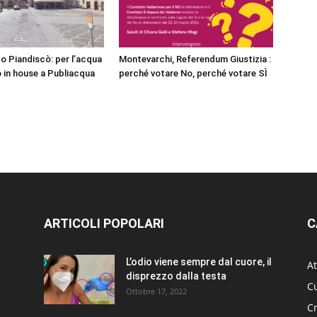
o Piandiscò: per l’acqua
Montevarchi, Referendum Giustizia :
 in house a Publiacqua
perché votare No, perché votare SÌ
ARTICOLI POPOLARI
C
L’odio viene sempre dal cuore, il
At
disprezzo dalla testa
Cu
Ottobre 17, 2022
C