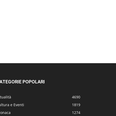
ATEGORIE POPOLARI
tualità
4690
ltura e Eventi
1819
ronaca
1274