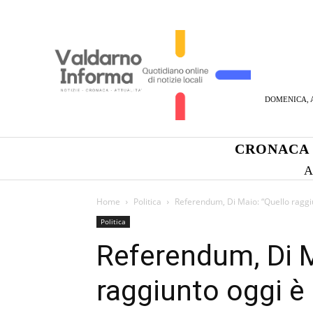
DOMENICA, A
CRONACA
A
Home
Politica
Referendum, Di Maio: “Quello raggiu
Politica
Referendum, Di M
raggiunto oggi è 