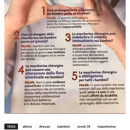
TAGS
alitosi
Arezzo
bambini
covid_19
mascherina