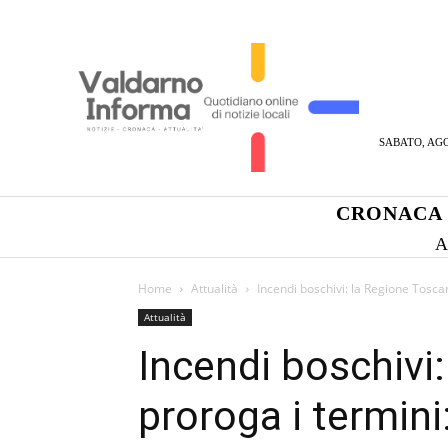
SABATO, AGO
CRONACA
A
Home
Attualità
Incendi boschivi: la Regione Toscan
Attualità
Incendi boschivi
proroga i termini