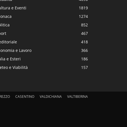
ltura e Eventi
1819
ronaca
1274
litica
852
port
467
editoriale
418
conomia e Lavoro
366
alia e Esteri
186
teo e Viabilità
157
REZZO
CASENTINO
VALDICHIANA
VALTIBERINA