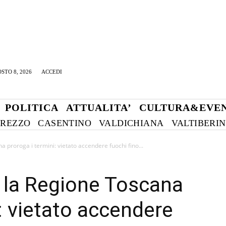
STO 8, 2026
ACCEDI
POLITICA
ATTUALITA’
CULTURA&EVEN
REZZO
CASENTINO
VALDICHIANA
VALTIBERI
a proroga i termini: vietato accendere fuochi fino...
: la Regione Toscana
: vietato accendere