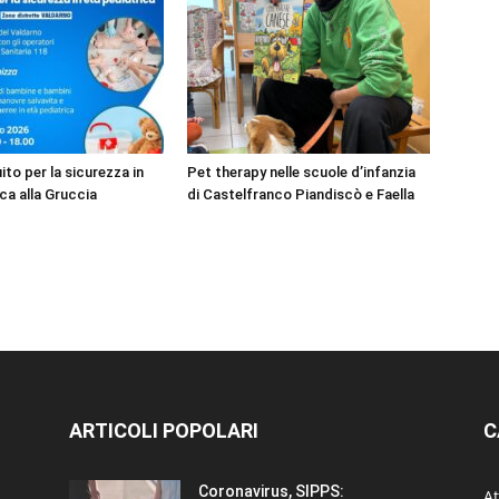
to per la sicurezza in
Pet therapy nelle scuole d’infanzia
ca alla Gruccia
di Castelfranco Piandiscò e Faella
ARTICOLI POPOLARI
C
Coronavirus, SIPPS:
At