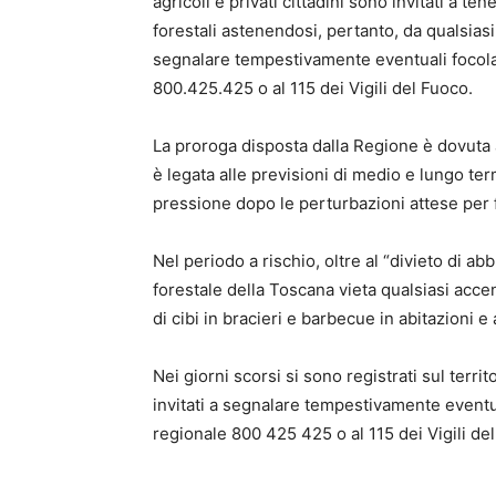
agricoli e privati cittadini sono invitati a t
forestali astenendosi, pertanto, da qualsiasi
segnalare tempestivamente eventuali focola
800.425.425 o al 115 dei Vigili del Fuoco.
La proroga disposta dalla Regione è dovuta a
è legata alle previsioni di medio e lungo ter
pressione dopo le perturbazioni attese per 
Nel periodo a rischio, oltre al “divieto di a
forestale della Toscana vieta qualsiasi acce
di cibi in bracieri e barbecue in abitazioni e 
Nei giorni scorsi si sono registrati sul terri
invitati a segnalare tempestivamente eventu
regionale 800 425 425 o al 115 dei Vigili de