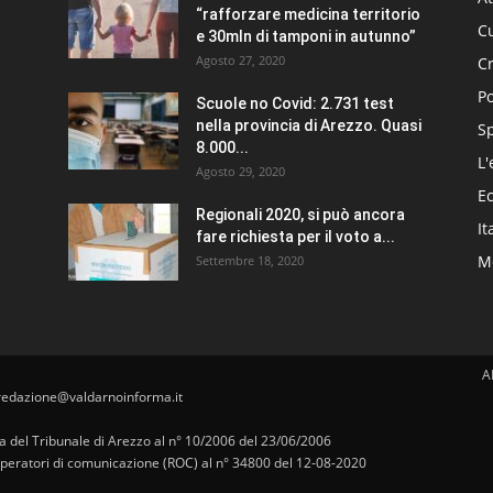
“rafforzare medicina territorio
Cu
e 30mln di tamponi in autunno”
Agosto 27, 2020
C
Po
Scuole no Covid: 2.731 test
nella provincia di Arezzo. Quasi
S
8.000...
L'
Agosto 29, 2020
E
Regionali 2020, si può ancora
It
fare richiesta per il voto a...
Me
Settembre 18, 2020
A
redazione@valdarnoinforma.it
pa del Tribunale di Arezzo al n° 10/2006 del 23/06/2006
i operatori di comunicazione (ROC) al n° 34800 del 12-08-2020