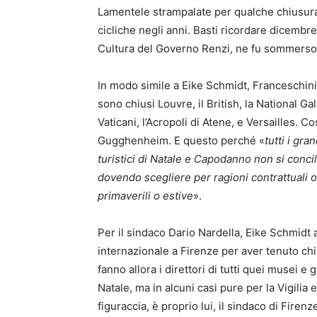
Lamentele strampalate per qualche chiusura 
cicliche negli anni. Basti ricordare dicemb
Cultura del Governo Renzi, ne fu sommerso p
In modo simile a Eike Schmidt, Franceschin
sono chiusi Louvre, il British, la National Gal
Vaticani, l’Acropoli di Atene, e Versailles. 
Gugghenheim. E questo perché «
tutti i gr
turistici di Natale e Capodanno non si conc
dovendo scegliere per ragioni contrattuali o
primaverili o estive
».
Per il sindaco Dario Nardella, Eike Schmidt 
internazionale a Firenze per aver tenuto chiu
fanno allora i direttori di tutti quei musei e
Natale, ma in alcuni casi pure per la Vigili
figuraccia, è proprio lui, il sindaco di Firenz