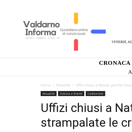
VENERDÌ, AG
CRONACA
A
Home
Attualità
Uffizi chiusi a Natale: perché sono
Attualità
Cultura e Eventi
L'editoriale
Uffizi chiusi a N
strampalate le cri