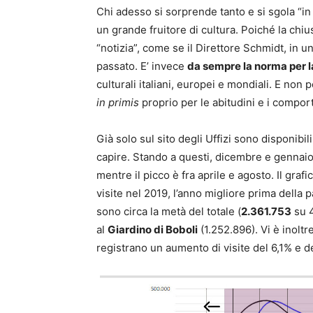
Chi adesso si sorprende tanto e si sgola “in
un grande fruitore di cultura. Poiché la chi
“notizia”, come se il Direttore Schmidt, in u
passato. E’ invece
da sempre la norma per l
culturali italiani, europei e mondiali. E non
in primis
proprio per le abitudini e i comport
Già solo sul sito degli Uffizi sono disponibil
capire. Stando a questi, dicembre e gennaio 
mentre il picco è fra aprile e agosto. Il gra
visite nel 2019, l’anno migliore prima della
sono circa la metà del totale (
2.361.753
su 4
al
Giardino di Boboli
(1.252.896). Vi è inoltre
registrano un aumento di visite del 6,1% e d