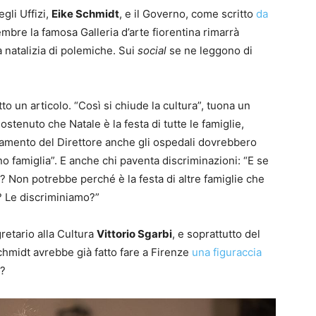
egli Uffizi,
Eike Schmidt
,
e il Governo, come scritto
da
cembre la famosa Galleria d’arte fiorentina rimarrà
a natalizia di polemiche.
Sui
social
se ne leggono di
to un articolo. “Così si chiude la cultura”, tuona un
stenuto che Natale è la festa di tutte le famiglie,
namento del Direttore anche gli ospedali dovrebbero
no famiglia”. E anche chi paventa discriminazioni: “E se
le? Non potrebbe perché è la festa di altre famiglie che
i? Le discriminiamo?”
retario alla Cultura
Vittorio Sgarbi
, e soprattutto del
chmidt avrebbe già fatto fare a Firenze
una figuraccia
e?