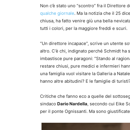
Non c’è stato uno “scontro”
fra il Direttore d
qualche giornale
. Ma la notizia che il 25 di
chiusa, ha fatto venire giù una bella nevicat
tutti i colori, per la maggiore freddi e scuri.
“Un direttore incapace”, scrive un utente sot
altro. C
‘è chi, indignato perché Schmidt ha so
imbastisce pure paragoni: “Stando al ragio
restare chiusi, pure medici e infermieri han
una famiglia vuol visitare la Galleria a Nata
hanno altre abitudini? E le famiglie di turist
Critiche che fanno eco a quelle del sottoseg
sindaco
Dario Nardella
, secondo cui Eike S
per il ponte Ognissanti. Ma sono giustificat