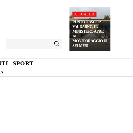
ATTUALITÀ
PUNTO NASCITA
VALDARNO, IL
MINISTERO APRE
AL
MONITORAGGIO DI
SEI MESI
TI
SPORT
NA