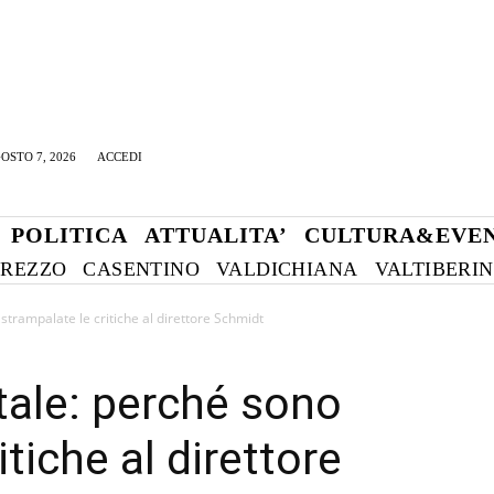
OSTO 7, 2026
ACCEDI
POLITICA
ATTUALITA’
CULTURA&EVEN
REZZO
CASENTINO
VALDICHIANA
VALTIBERI
 strampalate le critiche al direttore Schmidt
atale: perché sono
tiche al direttore