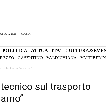
OSTO 7, 2026
ACCEDI
POLITICA
ATTUALITA’
CULTURA&EVEN
REZZO
CASENTINO
VALDICHIANA
VALTIBERI
to pubblico del Valdarno”
 tecnico sul trasporto
darno”