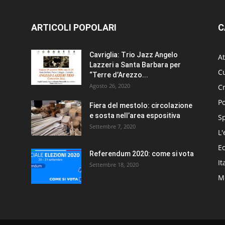
ARTICOLI POPOLARI
C
Cavriglia: Trio Jazz Angelo
At
Lazzeri a Santa Barbara per
Cu
“Terre d’Arezzo...
Agosto 26, 2020
C
Po
Fiera del mestolo: circolazione
e sosta nell’area espositiva
S
Settembre 7, 2020
L'
E
Referendum 2020: come si vota
It
Settembre 18, 2020
Me