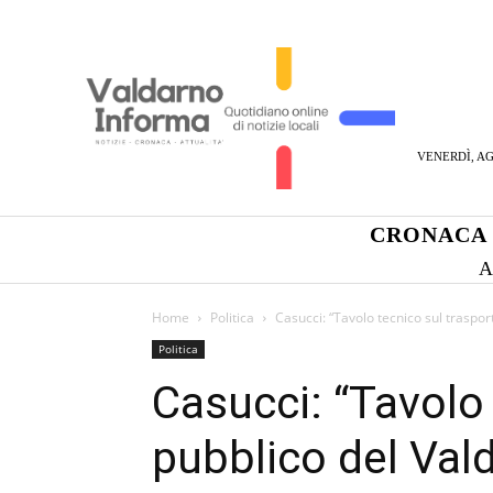
VENERDÌ, AG
CRONACA
A
Home
Politica
Casucci: “Tavolo tecnico sul traspor
Politica
Casucci: “Tavolo
pubblico del Val