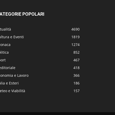
ATEGORIE POPOLARI
tualità
4690
ltura e Eventi
1819
ronaca
1274
litica
852
port
467
editoriale
418
conomia e Lavoro
366
alia e Esteri
186
teo e Viabilità
157