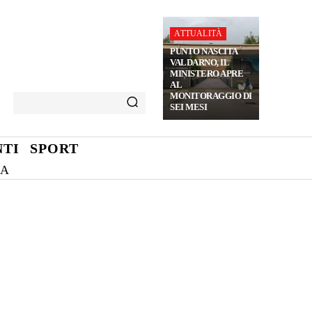
ATTUALITÀ
PUNTO NASCITA
VALDARNO, IL
MINISTERO APRE
AL
MONITORAGGIO DI
SEI MESI
TI
SPORT
NA