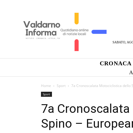
SABATO, AGO
CRONACA
A
Home
Sport
7a Cronoscalata Motociclistica dello
Sport
7a Cronoscalata 
Spino – European