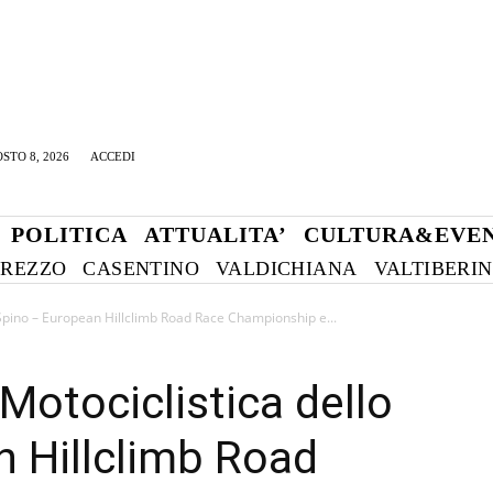
STO 8, 2026
ACCEDI
POLITICA
ATTUALITA’
CULTURA&EVEN
REZZO
CASENTINO
VALDICHIANA
VALTIBERI
 Spino – European Hillclimb Road Race Championship e...
Motociclistica dello
 Hillclimb Road