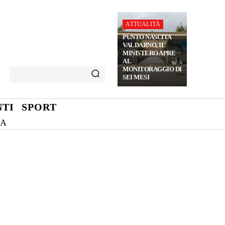
ATTUALITÀ
PUNTO NASCITA
VALDARNO, IL
MINISTERO APRE
AL
MONITORAGGIO DI
SEI MESI
TI
SPORT
NA