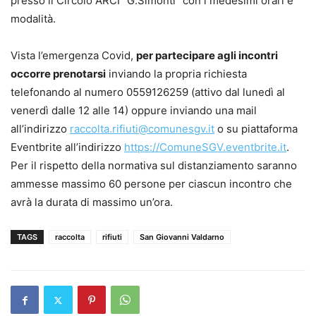
presso il Circolo ARCI “G.Simonti” con i medesimi orari e
modalità.
Vista l’emergenza Covid,
per partecipare agli incontri
occorre prenotarsi
inviando la propria richiesta
telefonando al numero 0559126259 (attivo dal lunedì al
venerdì dalle 12 alle 14) oppure inviando una mail
all’indirizzo
raccolta.rifiuti@comunesgv.it
o su piattaforma
Eventbrite all’indirizzo
https://ComuneSGV.eventbrite.it
.
Per il rispetto della normativa sul distanziamento saranno
ammesse massimo 60 persone per ciascun incontro che
avrà la durata di massimo un’ora.
TAGS
raccolta
rifiuti
San Giovanni Valdarno