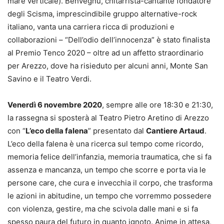
mare verticale). Benvegnù, chitarrista-cantante fondatore
degli Scisma, imprescindibile gruppo alternative-rock
italiano, vanta una carriera ricca di produzioni e
collaborazioni – “Dell’odio dell’innocenza” è stato finalista
al Premio Tenco 2020 – oltre ad un affetto straordinario
per Arezzo, dove ha risieduto per alcuni anni, Monte San
Savino e il Teatro Verdi.
Venerdì 6 novembre 2020
, sempre alle ore 18:30 e 21:30,
la rassegna si sposterà al Teatro Pietro Aretino di Arezzo
con “
L’eco della falena
” presentato dal
Cantiere Artaud
.
L’eco della falena è una ricerca sul tempo come ricordo,
memoria felice dell’infanzia, memoria traumatica, che si fa
assenza e mancanza, un tempo che scorre e porta via le
persone care, che cura e invecchia il corpo, che trasforma
le azioni in abitudine, un tempo che vorremmo possedere
con violenza, gestire, ma che scivola dalle mani e si fa
spesso paura del futuro in quanto ignoto. Anime in attesa,