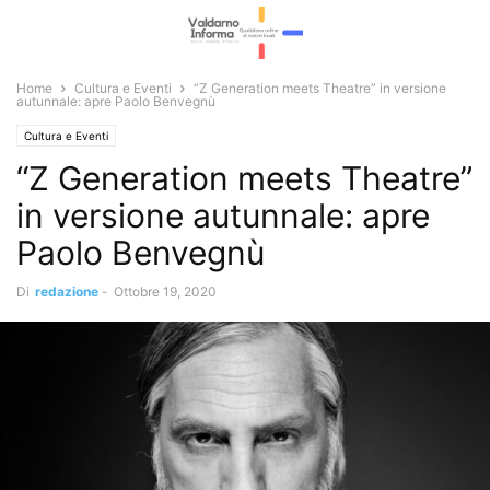
Home
Cultura e Eventi
“Z Generation meets Theatre” in versione
autunnale: apre Paolo Benvegnù
Cultura e Eventi
“Z Generation meets Theatre”
in versione autunnale: apre
Paolo Benvegnù
Di
redazione
-
Ottobre 19, 2020