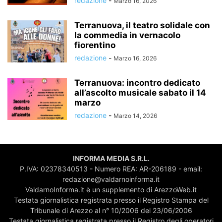
redazione
-
Marzo 16, 2026
Terranuova, il teatro solidale con
la commedia in vernacolo
fiorentino
redazione
-
Marzo 16, 2026
Terranuova: incontro dedicato
all’ascolto musicale sabato il 14
marzo
redazione
-
Marzo 14, 2026
INFORMA MEDIA S.R.L.
P.IVA: 02378340513 - Numero REA: AR-206189 - email:
redazione@valdarnoinforma.it
ValdarnoInforma.it è un supplemento di ArezzoWeb.it
Testata giornalistica registrata presso il Registro Stampa del
Tribunale di Arezzo al n° 10/2006 del 23/06/2006
Testata giornalistica registrata presso il Registro degli operatori