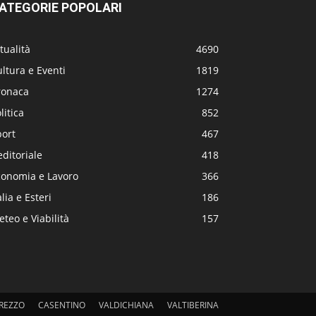
ATEGORIE POPOLARI
tualità
4690
ltura e Eventi
1819
ronaca
1274
litica
852
port
467
editoriale
418
conomia e Lavoro
366
alia e Esteri
186
teo e Viabilità
157
REZZO
CASENTINO
VALDICHIANA
VALTIBERINA