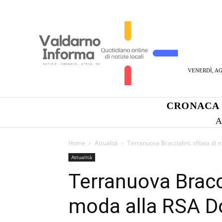
VENERDÌ, AG
CRONACA
A
Home
Attualità
Terranuova Bracciolini: sfilata di
Attualità
Terranuova Braccio
moda alla RSA D