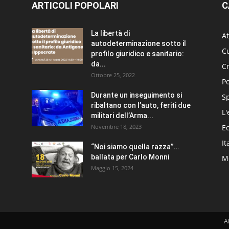
ARTICOLI POPOLARI
C
La libertà di
At
autodeterminazione sotto il
Cu
profilo giuridico e sanitario:
da...
C
Ottobre 25, 2022
Po
Durante un inseguimento si
S
ribaltano con l’auto, feriti due
L'
militari dell’Arma...
Novembre 18, 2023
E
It
“Noi siamo quella razza”…
ballata per Carlo Monni
Me
Maggio 15, 2024
A