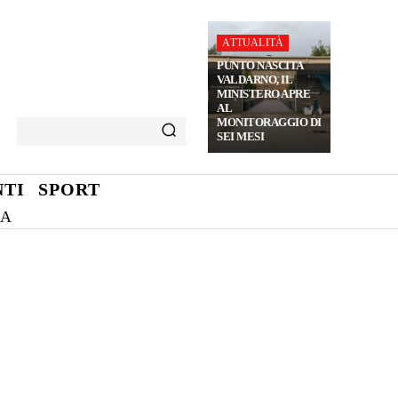
ATTUALITÀ
PUNTO NASCITA
VALDARNO, IL
MINISTERO APRE
AL
MONITORAGGIO DI
SEI MESI
TI
SPORT
NA