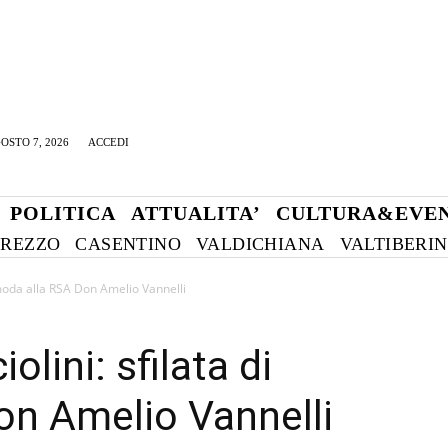
OSTO 7, 2026
ACCEDI
POLITICA
ATTUALITA’
CULTURA&EVEN
REZZO
CASENTINO
VALDICHIANA
VALTIBERI
 moda alla RSA Don Amelio Vannelli
lini: sfilata di
on Amelio Vannelli