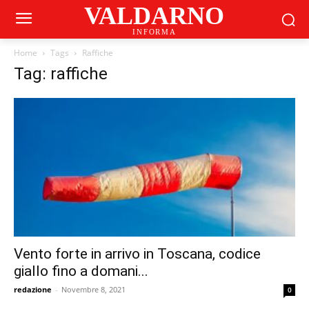
VALDARNO
INFORMA
Home
Tags
Raffiche
Tag: raffiche
Vento forte in arrivo in Toscana, codice
giallo fino a domani...
redazione
-
Novembre 8, 2021
0