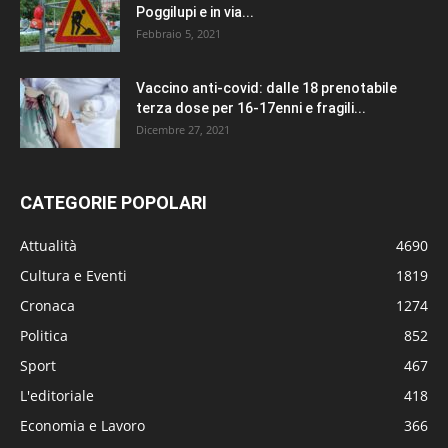
Poggilupi e in via...
Febbraio 5, 2021
Vaccino anti-covid: dalle 18 prenotabile
terza dose per 16-17enni e fragili...
Dicembre 27, 2021
CATEGORIE POPOLARI
Attualità
4690
Cultura e Eventi
1819
Cronaca
1274
Politica
852
Sport
467
L'editoriale
418
Economia e Lavoro
366