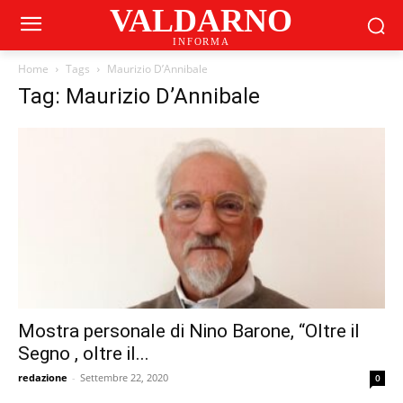
VALDARNO
INFORMA
Home
Tags
Maurizio D’Annibale
Tag: Maurizio D’Annibale
Mostra personale di Nino Barone, “Oltre il
Segno , oltre il...
redazione
-
Settembre 22, 2020
0