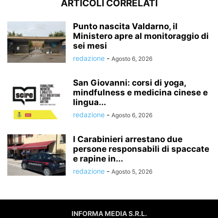
ARTICOLI CORRELATI
Punto nascita Valdarno, il
Ministero apre al monitoraggio di
sei mesi
redazione
-
Agosto 6, 2026
San Giovanni: corsi di yoga,
mindfulness e medicina cinese e
lingua...
redazione
-
Agosto 6, 2026
I Carabinieri arrestano due
persone responsabili di spaccate
e rapine in...
redazione
-
Agosto 5, 2026
INFORMA MEDIA S.R.L.