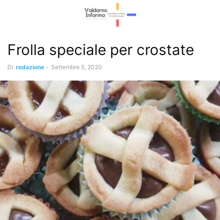
Frolla speciale per crostate
Di
redazione
-
Settembre 5, 2020