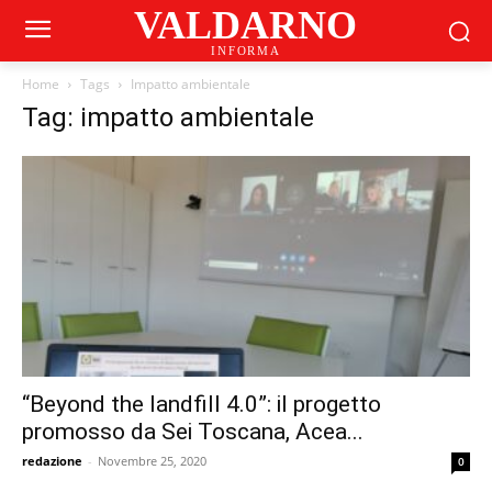
VALDARNO
INFORMA
Home
Tags
Impatto ambientale
Tag: impatto ambientale
“Beyond the landfill 4.0”: il progetto
promosso da Sei Toscana, Acea...
redazione
-
Novembre 25, 2020
0