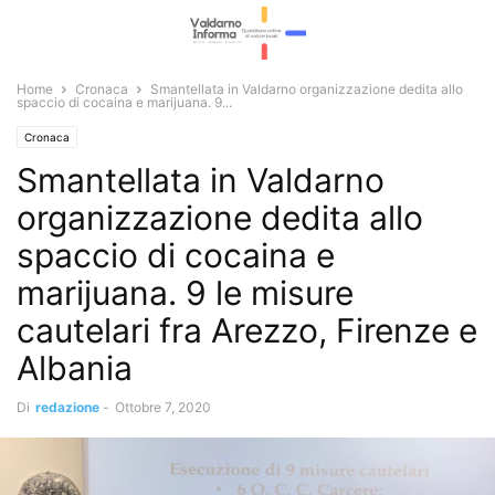
Home
Cronaca
Smantellata in Valdarno organizzazione dedita allo
spaccio di cocaina e marijuana. 9...
Cronaca
Smantellata in Valdarno
organizzazione dedita allo
spaccio di cocaina e
marijuana. 9 le misure
cautelari fra Arezzo, Firenze e
Albania
Di
redazione
-
Ottobre 7, 2020