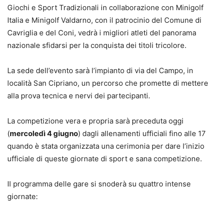
Giochi e Sport Tradizionali in collaborazione con Minigolf
Italia e Minigolf Valdarno, con il patrocinio del Comune di
Cavriglia e del C
oni
, vedrà i migliori atleti del panorama
nazionale sfidarsi per la conquista dei titoli tricolore.
La sede dell’evento sarà
l’impianto di v
ia del Campo,
in
località S
an
Cipriano, un percorso che promette di mettere
alla prova tecnica e nervi dei partecipanti.
La
competizione vera e propria
sarà preceduta oggi
(
mercoledì 4 giugno
)
da
gli allenamenti ufficiali
fino
alle 17
quando è stata organizzata una cerimonia per dare
l’inizio
ufficiale
di queste giornate di sport e sana competizione.
Il programma delle gare si snoderà su quattro intense
giornate: