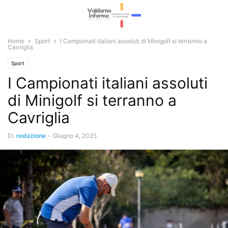
Home
Sport
I Campionati italiani assoluti di Minigolf si terranno a
Cavriglia
Sport
I Campionati italiani assoluti
di Minigolf si terranno a
Cavriglia
Di
redazione
-
Giugno 4, 2025