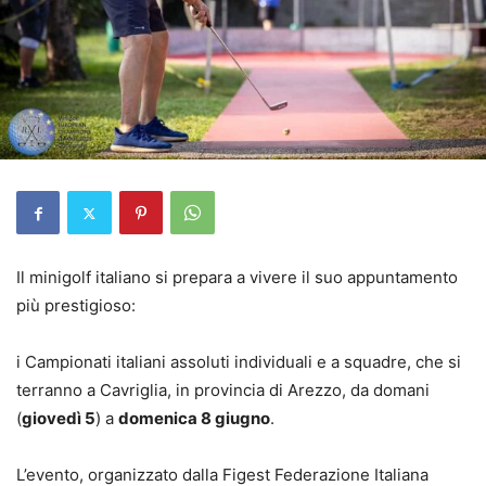
Il minigolf italiano si prepara a vivere il suo appuntamento
più prestigioso:
i Campionati
i
taliani
a
ssoluti
i
ndividuali e a
s
quadre, che si
terranno a Cavriglia,
in provincia di Arezzo,
da
domani
(
giovedì
5
)
a
domenica
8 giugno
.
L’evento, organizzato dalla
Figest
Federazione Italiana