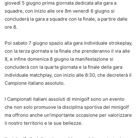
g
iovedì 5 giugno
p
rima giornata dedicata alla gara a
squadre, con inizio alle ore 8
m v
enerdì 6 giugno
si
concluderà
la gara a squadre con la finale, a partire dalle
ore 8.
Poi s
abato 7 giugno
s
pazio alla gara individuale strokeplay,
con la terza giornata e la finale che prenderanno il via alle
8,
e infine d
omenica 8 giugno
l
a manifestazione si
concluderà con la quarta giornata e la finale della gara
individuale matchplay, con inizio alle 8:30, che decreterà il
C
ampione italiano assoluto.
I
Campionati
i
taliani
a
ssoluti di
m
inigolf
sono
un evento
che non solo promuove la disciplina sportiva del minigolf
ma offr
ono
anche un’importante occasione per valorizzare
il nostro territorio e le sue bellezze.