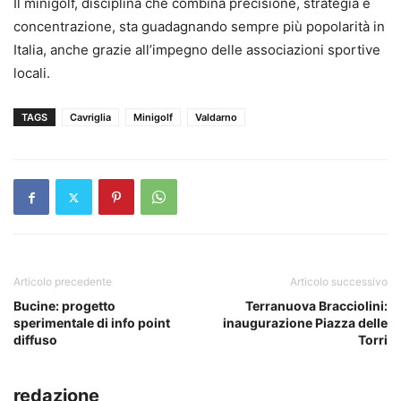
Il minigolf, disciplina che combina precisione, strategia e
concentrazione, sta guadagnando sempre più popolarità in
Italia, anche grazie all’impegno d
elle
associazioni sportive
locali.
TAGS
Cavriglia
Minigolf
Valdarno
Articolo precedente
Articolo successivo
Bucine: progetto
Terranuova Bracciolini:
sperimentale di info point
inaugurazione Piazza delle
diffuso
Torri
redazione