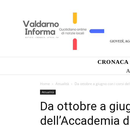
GIOVEDÌ, AG
CRONACA
A
Home
Attualità
Da ottobre a giugno con i corsi de
Attualità
Da ottobre a giug
dell’Accademia d