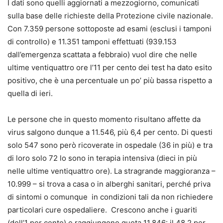
I dati sono quelli aggiornati a mezzogiorno, comunicati
sulla base delle richieste della Protezione civile nazionale.
Con 7.359 persone sottoposte ad esami (esclusi i tamponi
di controllo) e 11.351 tamponi effettuati (939.153
dall’emergenza scattata a febbraio) vuol dire che nelle
ultime ventiquattro ore l’11 per cento dei test ha dato esito
positivo, che è una percentuale un po’ più bassa rispetto a
quella di ieri.
Le persone che in questo momento risultano affette da
virus salgono dunque a 11.546, più 6,4 per cento. Di questi
solo 547 sono però ricoverate in ospedale (36 in più) e tra
di loro solo 72 lo sono in terapia intensiva (dieci in più
nelle ultime ventiquattro ore). La stragrande maggioranza –
10.999 – si trova a casa o in alberghi sanitari, perché priva
di sintomi o comunque in condizioni tali da non richiedere
particolari cure ospedaliere. Crescono anche i guariti
(dell’1 per cento) e raggiungono quota 11.846: il 48,2 per