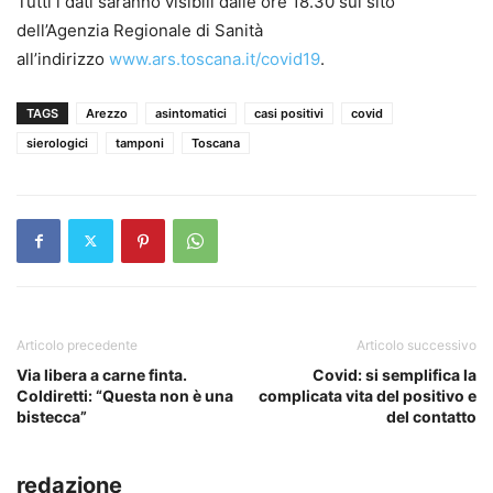
Tutti i dati saranno visibili dalle ore 18.30 sul sito
dell’Agenzia Regionale di Sanità
all’indirizzo
www.ars.toscana.it/covid19
.
TAGS
Arezzo
asintomatici
casi positivi
covid
sierologici
tamponi
Toscana
Articolo precedente
Articolo successivo
Via libera a carne finta.
Covid: si semplifica la
Coldiretti: “Questa non è una
complicata vita del positivo e
bistecca”
del contatto
redazione