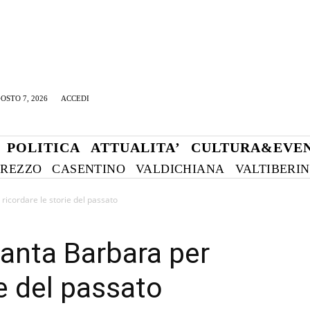
OSTO 7, 2026
ACCEDI
POLITICA
ATTUALITA’
CULTURA&EVEN
REZZO
CASENTINO
VALDICHIANA
VALTIBERI
 ricordare le storie del passato
Santa Barbara per
ie del passato