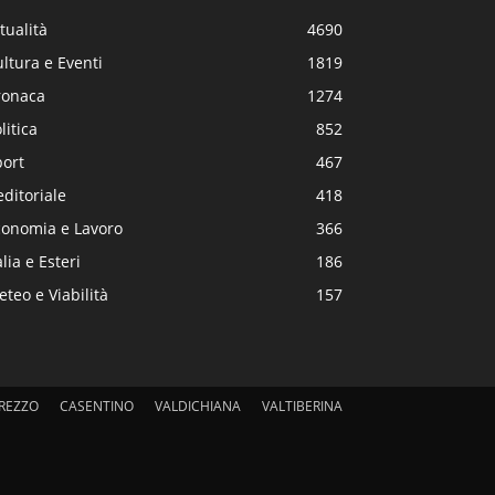
tualità
4690
ltura e Eventi
1819
ronaca
1274
litica
852
port
467
editoriale
418
conomia e Lavoro
366
alia e Esteri
186
teo e Viabilità
157
REZZO
CASENTINO
VALDICHIANA
VALTIBERINA