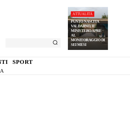
ATTUALITÀ
PUNTO NASCITA
VALDARNO, IL
MINISTERO APRE
AL
MONITORAGGIO DI
SEI MESI
TI
SPORT
NA