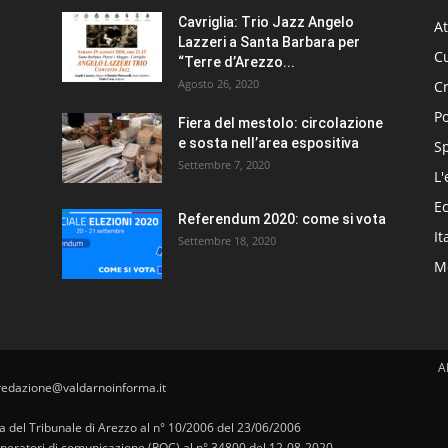
Cavriglia: Trio Jazz Angelo
At
Lazzeri a Santa Barbara per
Cu
“Terre d’Arezzo...
Agosto 26, 2020
C
Po
Fiera del mestolo: circolazione
e sosta nell’area espositiva
S
Settembre 7, 2020
L'
E
Referendum 2020: come si vota
It
Settembre 18, 2020
Me
A
redazione@valdarnoinforma.it
pa del Tribunale di Arezzo al n° 10/2006 del 23/06/2006
i operatori di comunicazione (ROC) al n° 34800 del 12-08-2020