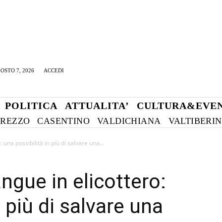
OSTO 7, 2026
ACCEDI
POLITICA
ATTUALITA’
CULTURA&EVEN
REZZO
CASENTINO
VALDICHIANA
VALTIBERI
 una possibilità in più di salvare una...
ngue in elicottero:
n più di salvare una