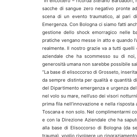
“In elicottero – ricorda Stefano Barbador
sacche di sangue zero negativo pronte ad 
scena di un evento traumatico, al pari d
Emergenza. Con Bologna ci siamo fatti anche
gestione dello shock emorragico nelle ba
pratiche vengano messe in atto e quando l’
realmente. Il nostro grazie va a tutti quell
aziendale che ha scommesso su di noi, ai
generosità umana non sarebbe possibile salv
“La base di elisoccorso di Grosseto, inserit
da sempre distinta per qualità e quantità
del Dipartimento emergenza e urgenza dell
nel volo su mare, nell’uso dei visori nottur
prima fila nell’innovazione e nella risposta
Toscana e non solo. Nel complimentarmi con
e con la Direzione Aziendale che ha saputo
alla base di Elisoccorso di Bologna (da se
trauma), voglio rivolgere un ringraziament