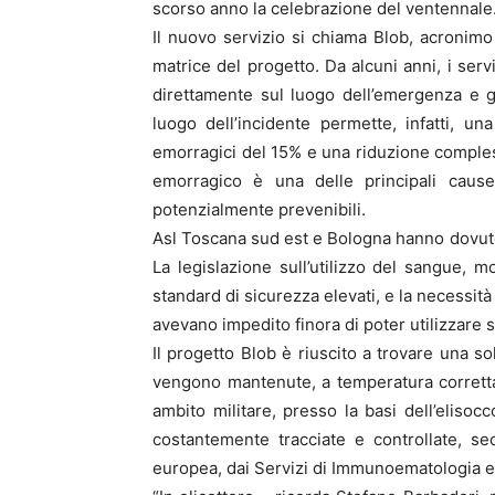
scorso anno la celebrazione del ventennale
Il nuovo servizio si chiama Blob, acronim
matrice del progetto. Da alcuni anni, i serv
direttamente sul luogo dell’emergenza e gli
luogo dell’incidente permette, infatti, un
emorragici del 15% e una riduzione complessi
emorragico è una delle principali caus
potenzialmente prevenibili.
Asl Toscana sud est e Bologna hanno dovuto
La legislazione sull’utilizzo del sangue,
standard di sicurezza elevati, e la necessit
avevano impedito finora di poter utilizzare 
Il progetto Blob è riuscito a trovare una s
vengono mantenute, a temperatura corretta 
ambito militare, presso la basi dell’eliso
costantemente tracciate e controllate, s
europea, dai Servizi di Immunoematologia e