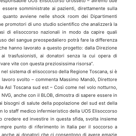
i, responsabile UOS Elisoccorso Grosseto – avremo due
essere somministrate ai pazienti, direttamente sulla
i quanto avviene nelle shock room dei Dipartimenti
 promotori di uno studio scientifico che analizzerà la
si di elisoccorso nazionali in modo da capire quali
uso del sangue preospedaliero potrà fare la differenza
i che hanno lavorato a questo progetto: dalla Direzione
 trasfusionisti, ai donatori senza la cui opera di
are vite con questa preziosissima risorsa”.
a nel sistema di elisoccorso della Regione Toscana, si è
 di lavoro svolto – commenta Massimo Mandò, Direttore
a Asl Toscana sud est – Così come nel volo notturno,
ni NVG, anche con il BLOB, dimostra di sapere essere in
 ai bisogni di salute della popolazione del sud est della
 lo staff medico infermieristico della UOS Elisoccorso
 credere ed investire in questa sfida, svolta insieme
mpre punto di riferimento in Italia per il soccorso a
o anche ai donatori che ci consentono di avere emazie