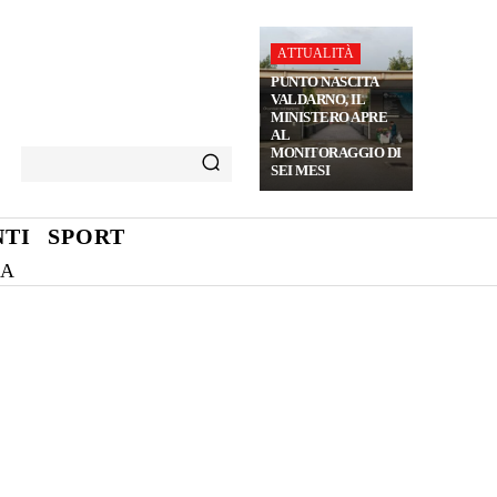
ATTUALITÀ
PUNTO NASCITA
VALDARNO, IL
MINISTERO APRE
AL
MONITORAGGIO DI
SEI MESI
TI
SPORT
NA