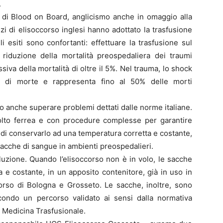
.
o di Blood on Board, anglicismo anche in omaggio alla
izi di elisoccorso inglesi hanno adottato la trasfusione
 esiti sono confortanti: effettuare la trasfusione sul
a riduzione della mortalità preospedaliera dei traumi
va della mortalità di oltre il 5%. Nel trauma, lo shock
e di morte e rappresenta fino al 50% delle morti
 anche superare problemi dettati dalle norme italiane.
 molto ferrea e con procedure complesse per garantire
à di conservarlo ad una temperatura corretta e costante,
sacche di sangue in ambienti preospedalieri.
oluzione. Quando l’elisoccorso non è in volo, le sacche
e costante, in un apposito contenitore, già in uso in
ccorso di Bologna e Grosseto. Le sacche, inoltre, sono
econdo un percorso validato ai sensi dalla normativa
 Medicina Trasfusionale.