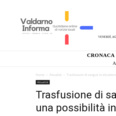
VENERDÌ, AG
CRONACA
A
Home
Attualità
Trasfusione di sangue in elicottero:
Attualità
Trasfusione di sa
una possibilità i