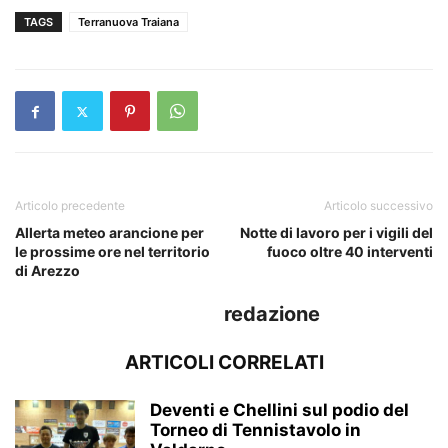
TAGS
Terranuova Traiana
Articolo precedente
Articolo successivo
Allerta meteo arancione per
Notte di lavoro per i vigili del
le prossime ore nel territorio
fuoco oltre 40 interventi
di Arezzo
redazione
ARTICOLI CORRELATI
Deventi e Chellini sul podio del
Torneo di Tennistavolo in