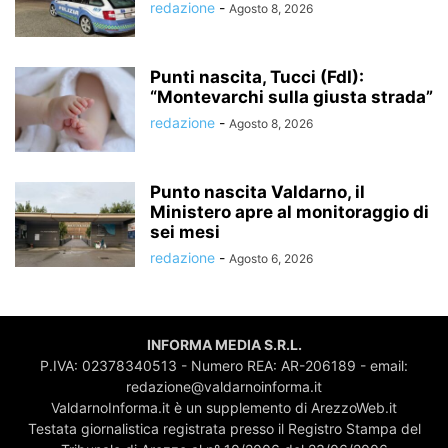
redazione
-
Agosto 8, 2026
Punti nascita, Tucci (FdI):
“Montevarchi sulla giusta strada”
redazione
-
Agosto 8, 2026
Punto nascita Valdarno, il
Ministero apre al monitoraggio di
sei mesi
redazione
-
Agosto 6, 2026
INFORMA MEDIA S.R.L.
P.IVA: 02378340513 - Numero REA: AR-206189 - email:
redazione@valdarnoinforma.it
ValdarnoInforma.it è un supplemento di ArezzoWeb.it
Testata giornalistica registrata presso il Registro Stampa del