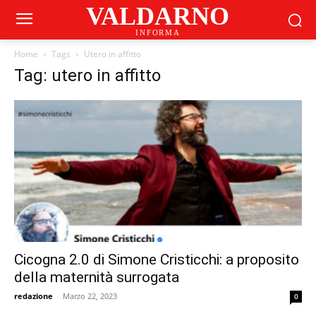
VALDARNO
INFORMA
Home
Tags
Utero in affitto
Tag: utero in affitto
Cicogna 2.0 di Simone Cristicchi: a proposito
della maternità surrogata
redazione
-
Marzo 22, 2023
0