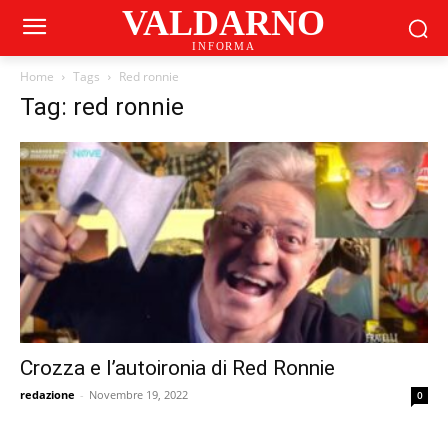
VALDARNO
INFORMA
Home
Tags
Red ronnie
Tag: red ronnie
Crozza e l’autoironia di Red Ronnie
redazione
-
Novembre 19, 2022
0