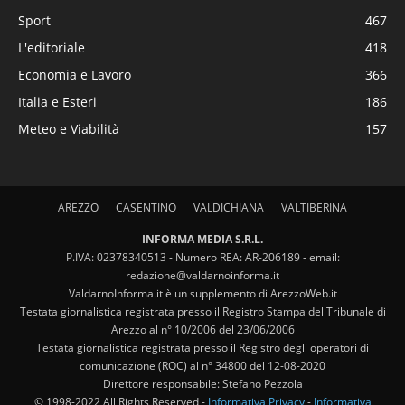
Sport
467
L'editoriale
418
Economia e Lavoro
366
Italia e Esteri
186
Meteo e Viabilità
157
AREZZO
CASENTINO
VALDICHIANA
VALTIBERINA
INFORMA MEDIA S.R.L.
P.IVA: 02378340513 - Numero REA: AR-206189 - email:
redazione@valdarnoinforma.it
ValdarnoInforma.it è un supplemento di ArezzoWeb.it
Testata giornalistica registrata presso il Registro Stampa del Tribunale di
Arezzo al n° 10/2006 del 23/06/2006
Testata giornalistica registrata presso il Registro degli operatori di
comunicazione (ROC) al n° 34800 del 12-08-2020
Direttore responsabile: Stefano Pezzola
© 1998-2022 All Rights Reserved -
Informativa Privacy
-
Informativa