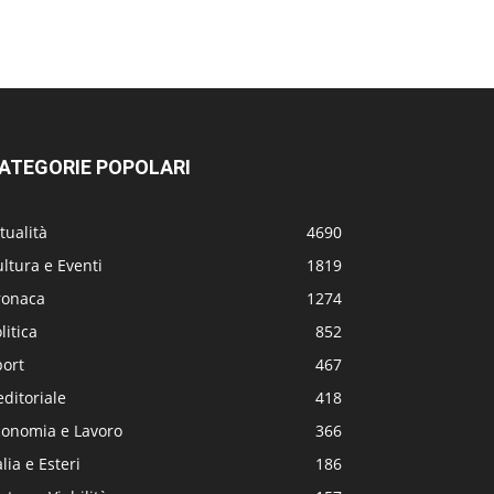
ATEGORIE POPOLARI
tualità
4690
ltura e Eventi
1819
ronaca
1274
litica
852
port
467
editoriale
418
conomia e Lavoro
366
alia e Esteri
186