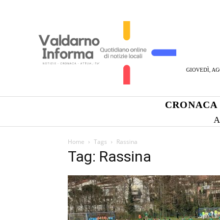
GIOVEDÌ, AG
CRONACA
A
Home
Tags
Rassina
Tag: Rassina