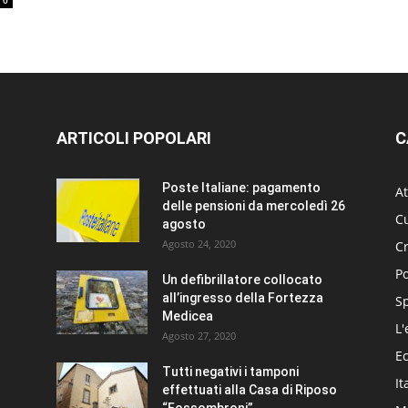
0
ARTICOLI POPOLARI
C
Poste Italiane: pagamento
At
delle pensioni da mercoledì 26
Cu
agosto
Agosto 24, 2020
C
Po
Un defibrillatore collocato
all’ingresso della Fortezza
S
Medicea
L'
Agosto 27, 2020
E
Tutti negativi i tamponi
It
effettuati alla Casa di Riposo