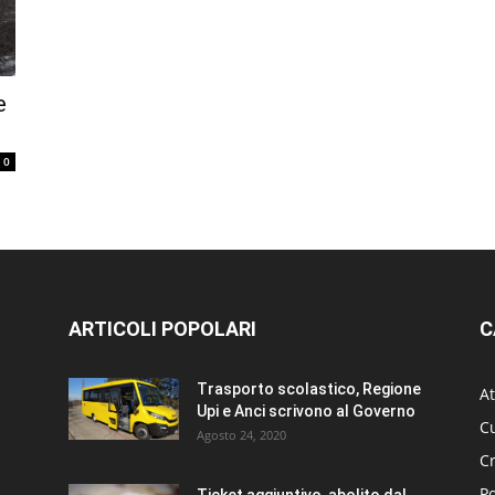
e
0
ARTICOLI POPOLARI
C
Trasporto scolastico, Regione
At
Upi e Anci scrivono al Governo
Cu
Agosto 24, 2020
C
Po