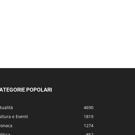
ATEGORIE POPOLARI
tualità
4690
ltura e Eventi
1819
ronaca
1274
litica
852