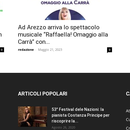
Ad Arezzo arriva lo spettacolo
n
musicale “Raffaella! Omaggio alla
Carrà” con...
redazione
-
Maggio 21, 2023
0
0
ARTICOLI POPOLARI
C
53° Festival dele Nazioni: la
At
pianista Costanza Principe per
Cu
riscoprire la...
Agosto 26, 2020
C