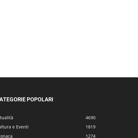
ATEGORIE POPOLARI
tualità
4690
ltura e Eventi
1819
ronaca
1274