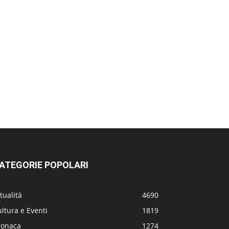
ATEGORIE POPOLARI
tualità
4690
ltura e Eventi
1819
ronaca
1274