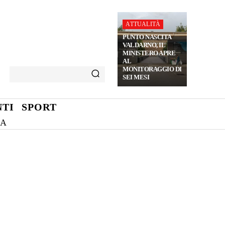
ATTUALITÀ
PUNTO NASCITA
VALDARNO, IL
MINISTERO APRE
AL
MONITORAGGIO DI
SEI MESI
TI
SPORT
NA