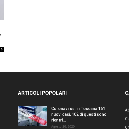
o
0
ARTICOLI POPOLARI
C
Coronavirus: in Toscana 161
At
nuovi casi, 102 di questi sono
Cu
rientri...
Agosto 26, 2020
C