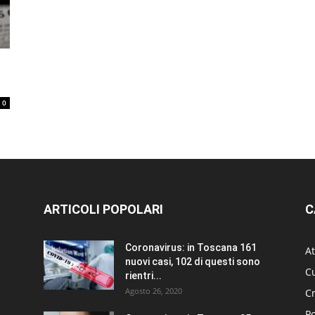
0
ARTICOLI POPOLARI
C
Coronavirus: in Toscana 161
At
nuovi casi, 102 di questi sono
Cu
rientri...
Agosto 26, 2020
C
Po