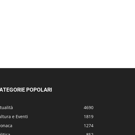
ATEGORIE POPOLARI
tualità
4690
ltura e Eventi
1819
ronaca
1274
litica
852