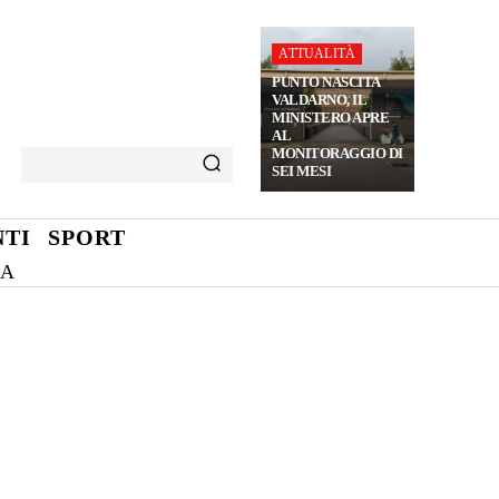
ATTUALITÀ
PUNTO NASCITA
VALDARNO, IL
MINISTERO APRE
AL
MONITORAGGIO DI
SEI MESI
TI
SPORT
NA