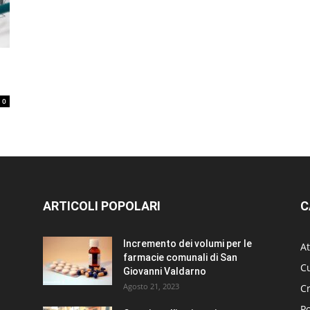
0
ARTICOLI POPOLARI
C
Incremento dei volumi per le
At
farmacie comunali di San
Cu
Giovanni Valdarno
Agosto 21, 2023
C
Po