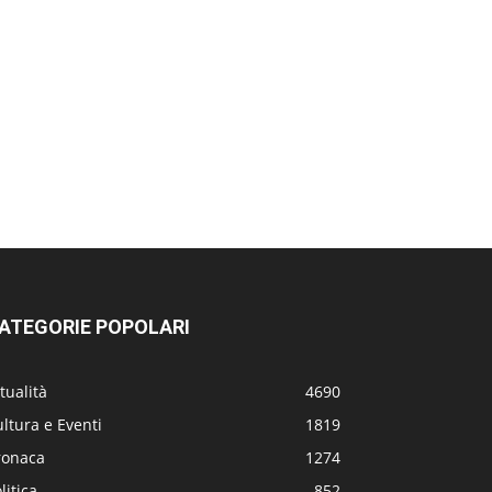
ATEGORIE POPOLARI
tualità
4690
ltura e Eventi
1819
ronaca
1274
litica
852