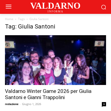
VALDARNO
INFORMA
Home
Tags
Giulia Santoni
Tag: Giulia Santoni
Valdarno Winter Game 2026 per Giulia
Santoni e Gianni Trappolini
redazione
-
Giugno 1, 2026
0