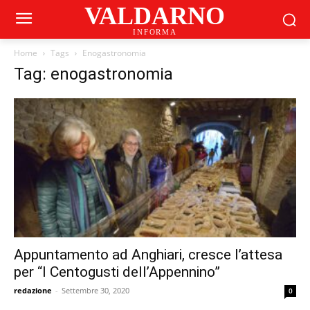
VALDARNO
INFORMA
Home
Tags
Enogastronomia
Tag: enogastronomia
Appuntamento ad Anghiari, cresce l’attesa
per “I Centogusti dell’Appennino”
redazione
-
Settembre 30, 2020
0