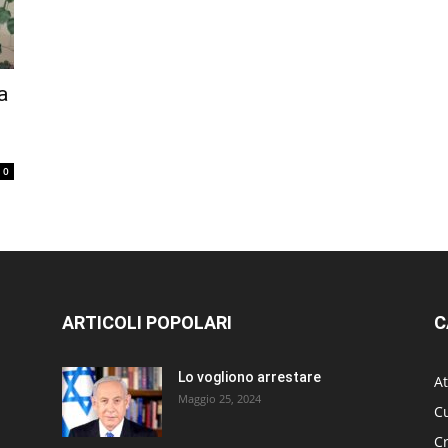
a
0
ARTICOLI POPOLARI
C
Lo vogliono arrestare
At
Maggio 25, 2024
Cu
C