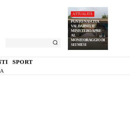
ATTUALITÀ
PUNTO NASCITA
VALDARNO, IL
MINISTERO APRE
AL
MONITORAGGIO DI
SEI MESI
TI
SPORT
NA