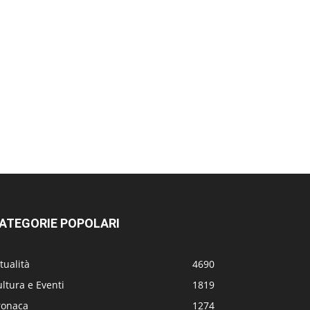
ATEGORIE POPOLARI
tualità
4690
ltura e Eventi
1819
ronaca
1274