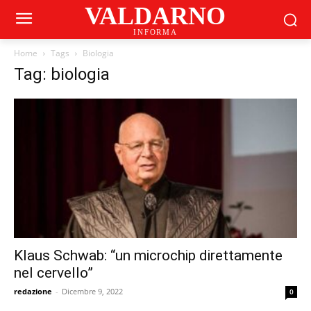
VALDARNO
INFORMA
Home
Tags
Biologia
Tag: biologia
Klaus Schwab: “un microchip direttamente
nel cervello”
redazione
-
Dicembre 9, 2022
0