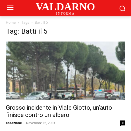
VALDARNO
INFORMA
Home
Tags
Batti il 5
Tag: Batti il 5
Grosso incidente in Viale Giotto, un’auto
finisce contro un albero
redazione
-
Novembre 16, 2023
0