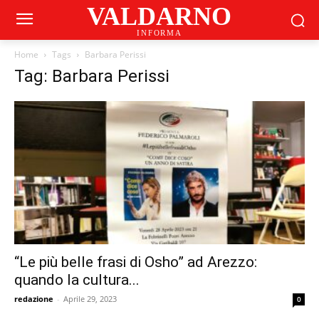
VALDARNO
INFORMA
Home
Tags
Barbara Perissi
Tag: Barbara Perissi
“Le più belle frasi di Osho” ad Arezzo:
quando la cultura...
redazione
-
Aprile 29, 2023
0