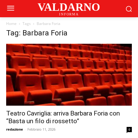
VALDARNO
INFORMA
Home
Tags
Barbara Foria
Tag: Barbara Foria
Teatro Cavriglia: arriva Barbara Foria con
“Basta un filo di rossetto”
redazione
-
Febbraio 11, 2026
0