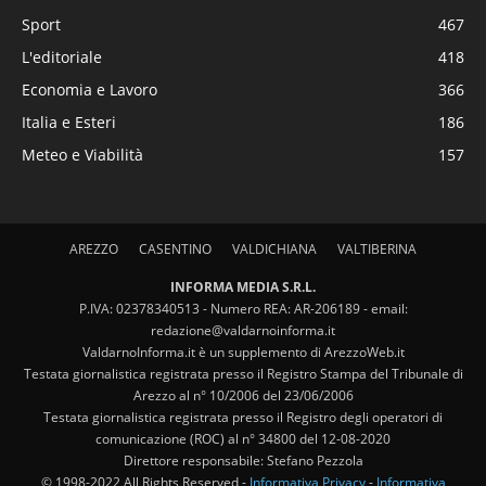
Sport
467
L'editoriale
418
Economia e Lavoro
366
Italia e Esteri
186
Meteo e Viabilità
157
AREZZO
CASENTINO
VALDICHIANA
VALTIBERINA
INFORMA MEDIA S.R.L.
P.IVA: 02378340513 - Numero REA: AR-206189 - email:
redazione@valdarnoinforma.it
ValdarnoInforma.it è un supplemento di ArezzoWeb.it
Testata giornalistica registrata presso il Registro Stampa del Tribunale di
Arezzo al n° 10/2006 del 23/06/2006
Testata giornalistica registrata presso il Registro degli operatori di
comunicazione (ROC) al n° 34800 del 12-08-2020
Direttore responsabile: Stefano Pezzola
© 1998-2022 All Rights Reserved -
Informativa Privacy
-
Informativa