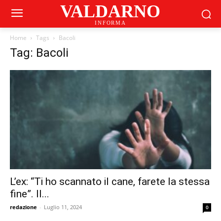
VALDARNO
INFORMA
Home
Tags
Bacoli
Tag: Bacoli
L’ex: “Ti ho scannato il cane, farete la stessa
fine”. Il...
redazione
-
Luglio 11, 2024
0