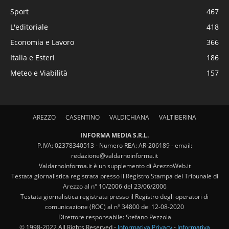
Sport
467
L'editoriale
418
Economia e Lavoro
366
Italia e Esteri
186
Meteo e Viabilità
157
AREZZO
CASENTINO
VALDICHIANA
VALTIBERINA
INFORMA MEDIA S.R.L.
P.IVA: 02378340513 - Numero REA: AR-206189 - email:
redazione@valdarnoinforma.it
ValdarnoInforma.it è un supplemento di ArezzoWeb.it
Testata giornalistica registrata presso il Registro Stampa del Tribunale di
Arezzo al n° 10/2006 del 23/06/2006
Testata giornalistica registrata presso il Registro degli operatori di
comunicazione (ROC) al n° 34800 del 12-08-2020
Direttore responsabile: Stefano Pezzola
© 1998-2022 All Rights Reserved -
Informativa Privacy
-
Informativa