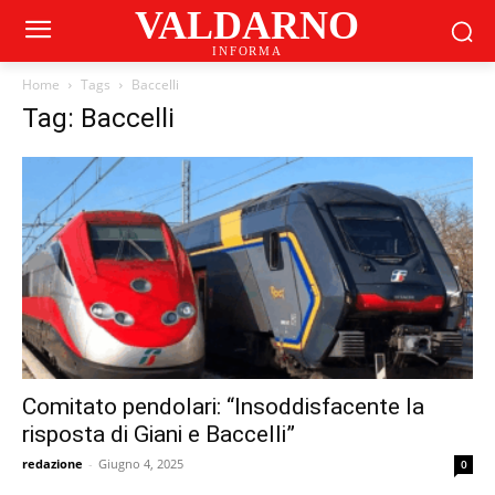
VALDARNO
INFORMA
Home
Tags
Baccelli
Tag: Baccelli
Comitato pendolari: “Insoddisfacente la
risposta di Giani e Baccelli”
redazione
-
Giugno 4, 2025
0