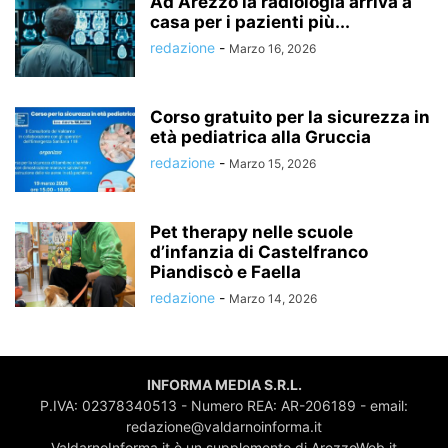
Ad Arezzo la radiologia arriva a
casa per i pazienti più...
redazione
-
Marzo 16, 2026
Corso gratuito per la sicurezza in
età pediatrica alla Gruccia
redazione
-
Marzo 15, 2026
Pet therapy nelle scuole
d’infanzia di Castelfranco
Piandiscò e Faella
redazione
-
Marzo 14, 2026
INFORMA MEDIA S.R.L.
P.IVA: 02378340513 - Numero REA: AR-206189 - email:
redazione@valdarnoinforma.it
ValdarnoInforma.it è un supplemento di ArezzoWeb.it