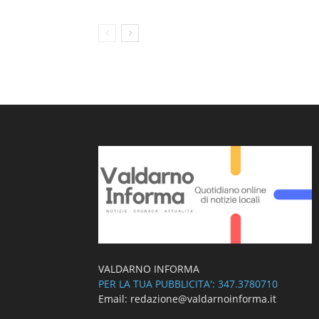
VALDARNO INFORMA
PER LA TUA PUBBLICITA': 347.3780710
Email: redazione@valdarnoinforma.it