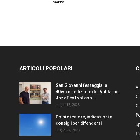
marzo
ARTICOLI POPOLARI
C
San Giovanni festeggia la
At
40esima edizione del Valdarno
Cu
Jazz Festival con...
Luglio 13, 2023
C
Po
Colpi di calore, indicazioni e
consigli per difendersi
S
Luglio 27, 2023
L'