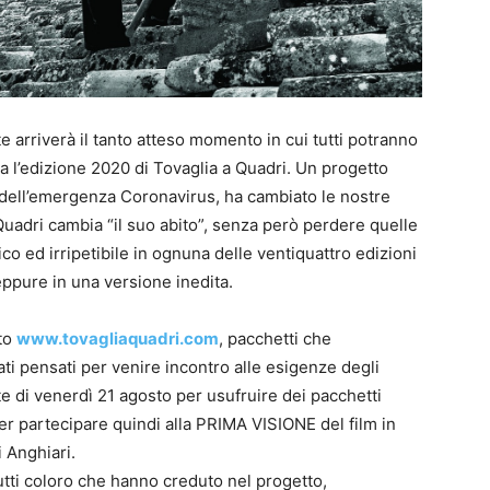
e arriverà il tanto atteso momento in cui tutti potranno
za l’edizione 2020 di Tovaglia a Quadri. Un progetto
 dell’emergenza Coronavirus, ha cambiato le nostre
 Quadri cambia “il suo abito”, senza però perdere quelle
co ed irripetibile in ognuna delle ventiquattro edizioni
eppure in una versione inedita.
ito
www.tovagliaquadri.com
, pacchetti che
ti pensati per venire incontro alle esigenze degli
te di venerdì 21 agosto per usufruire dei pacchetti
er partecipare quindi alla PRIMA VISIONE del film in
 Anghiari.
tti coloro che hanno creduto nel progetto,