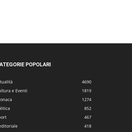
ATEGORIE POPOLARI
tualità
4690
ltura e Eventi
1819
ronaca
1274
litica
852
port
467
editoriale
418