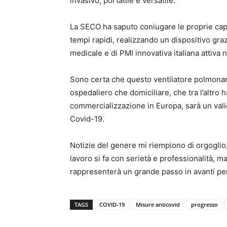
invasivo, portatile e versatile.
La SECO ha saputo coniugare le proprie capa
tempi rapidi, realizzando un dispositivo gra
medicale e di PMI innovativa italiana attiva 
Sono certa che questo ventilatore polmonare
ospedaliero che domiciliare, che tra l’altro h
commercializzazione in Europa, sarà un val
Covid-19.
Notizie del genere mi riempiono di orgoglio,
lavoro si fa con serietà e professionalità, m
rappresenterà un grande passo in avanti per
TAGS
COVID-19
Misure anticovid
progresso