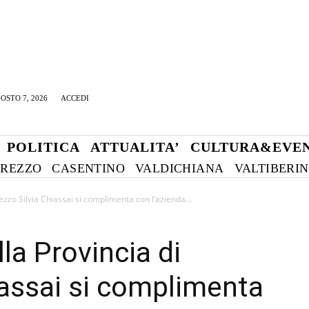
OSTO 7, 2026
ACCEDI
POLITICA
ATTUALITA’
CULTURA&EVEN
REZZO
CASENTINO
VALDICHIANA
VALTIBERI
ezzo Silvia Chiassai si complimenta con l’azienda...
la Provincia di
iassai si complimenta