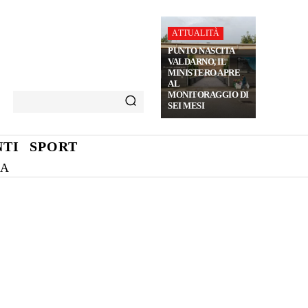
ATTUALITÀ
PUNTO NASCITA
VALDARNO, IL
MINISTERO APRE
AL
MONITORAGGIO DI
SEI MESI
TI
SPORT
NA