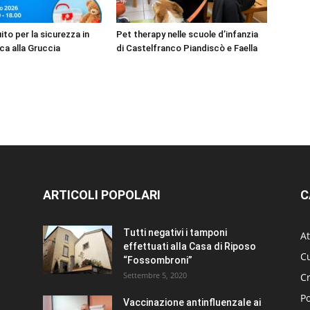
to per la sicurezza in
Pet therapy nelle scuole d’infanzia
ca alla Gruccia
di Castelfranco Piandiscò e Faella
ARTICOLI POPOLARI
C
Tutti negativi i tamponi
At
effettuati alla Casa di Riposo
Cu
“Fossombroni”
Settembre 5, 2020
C
Po
Vaccinazione antinfluenzale ai