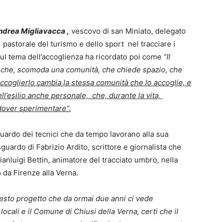
drea Migliavacca ,
vescovo di san Miniato, delegato
pastorale del turismo e dello sport nel tracciare i
sul tema dell’accoglienza ha ricordato poi come
“Il
 anche, scomoda una comunità, che chiede spazio, che
ccoglierlo cambia la stessa comunità che lo accoglie, e
ll’esilio anche personale, che, durante la vita,
dover sperimentare”.
guardo dei tecnici che da tempo lavorano alla sua
sguardo di Fabrizio Ardito, scrittore e giornalista che
anluigi Bettin, animatore del tracciato umbro, nella
da Firenze alla Verna.
esto progetto che da ormai due anni ci vede
ocali e il Comune di Chiusi della Verna, certi che il