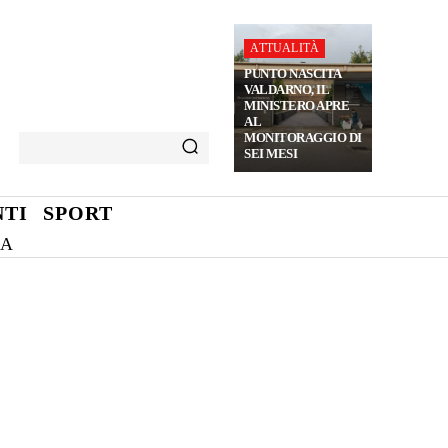
ATTUALITÀ
PUNTO NASCITA
VALDARNO, IL
MINISTERO APRE
AL
MONITORAGGIO DI
SEI MESI
TI
SPORT
NA