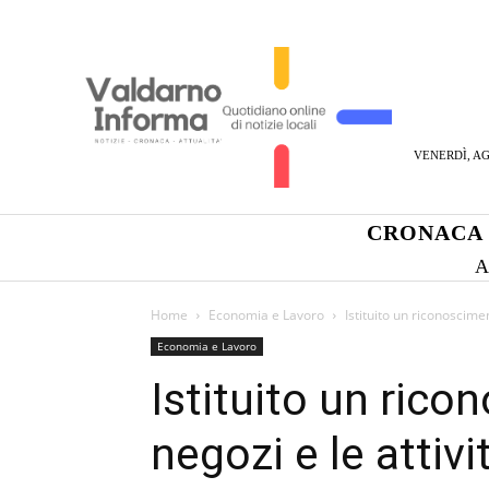
VENERDÌ, AG
CRONACA
A
Home
Economia e Lavoro
Istituito un riconoscime
Economia e Lavoro
Istituito un rico
negozi e le attiv