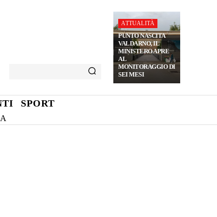
ATTUALITÀ
PUNTO NASCITA
VALDARNO, IL
MINISTERO APRE
AL
MONITORAGGIO DI
SEI MESI
TI
SPORT
NA