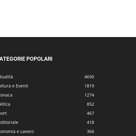
ATEGORIE POPOLARI
tualità
4690
ltura e Eventi
1819
ronaca
1274
litica
852
port
467
editoriale
418
conomia e Lavoro
366