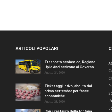
ARTICOLI POPOLARI
C
Trasporto scolastico, Regione
At
Upi e Anci scrivono al Governo
Cu
Agosto 24, 2020
C
Po
Ticket aggiuntivo, abolito dal
primo settembre per fasce
S
economiche
L'
Agosto 28, 2020
E
Con il restauro della fontana