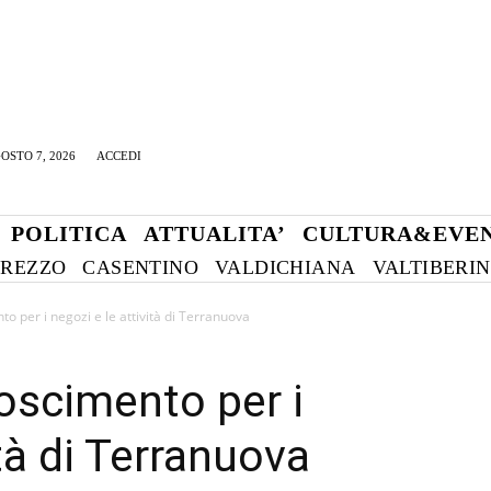
OSTO 7, 2026
ACCEDI
POLITICA
ATTUALITA’
CULTURA&EVEN
REZZO
CASENTINO
VALDICHIANA
VALTIBERI
nto per i negozi e le attività di Terranuova
noscimento per i
ità di Terranuova