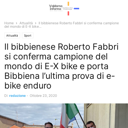
Home
Attualità
Il bibbienese Roberto Fabbri si conferma campione
del mondo di E-X bike...
Attualità
Sport
Il bibbienese Roberto Fabbri
si conferma campione del
mondo di E-X bike e porta
Bibbiena l’ultima prova di e-
bike enduro
Di
redazione
-
Ottobre 23, 2020