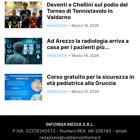
Deventi e Chellini sul podio del
Torneo di Tennistavolo in
Valdarno
redazione
-
Marzo 16, 2026
Ad Arezzo la radiologia arriva a
casa per i pazienti più...
redazione
-
Marzo 16, 2026
Corso gratuito per la sicurezza in
età pediatrica alla Gruccia
redazione
-
Marzo 15, 2026
INFORMA MEDIA S.R.L.
P.IVA: 02378340513 - Numero REA: AR-206189 - email:
redazione@valdarnoinforma.it