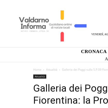
VENERDÌ, AG
CRONACA
A
Home
Attualità
Galleria dei Poggi sulla S.P.09 Fior
Attualità
Galleria dei Pogg
Fiorentina: la Pr