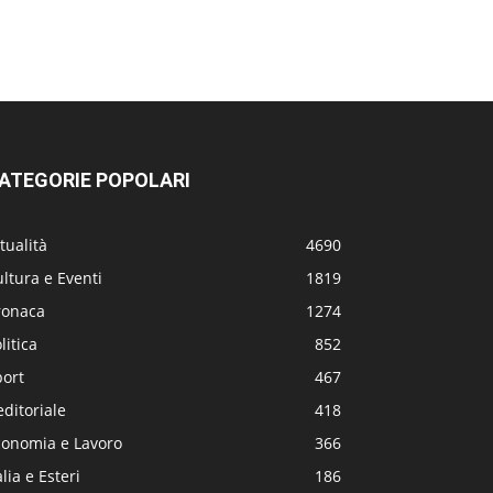
ATEGORIE POPOLARI
tualità
4690
ltura e Eventi
1819
ronaca
1274
litica
852
port
467
editoriale
418
conomia e Lavoro
366
alia e Esteri
186