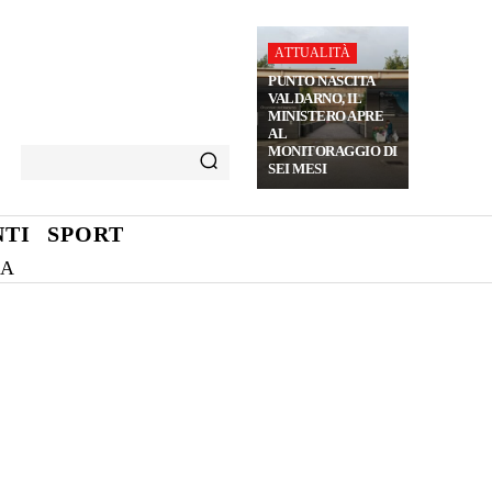
ATTUALITÀ
PUNTO NASCITA
VALDARNO, IL
MINISTERO APRE
AL
MONITORAGGIO DI
SEI MESI
TI
SPORT
NA