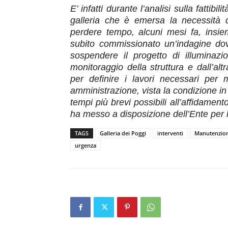
E’ infatti durante l’analisi sulla fattibi
galleria che è emersa la
necessità
perdere tempo, alcuni mesi fa,
insie
subito
commissionato un’
indagine
d
o
sospendere
i
l progetto
di illuminaz
monitoraggio della struttura e dall’alt
per definire i lavori necessari per 
amministrazione, vista la condizione in 
tempi più brevi possibili all’affidamen
ha messo a disposizione dell’Ente per le i
TAGS
Galleria dei Poggi
interventi
Manutenzio
urgenza