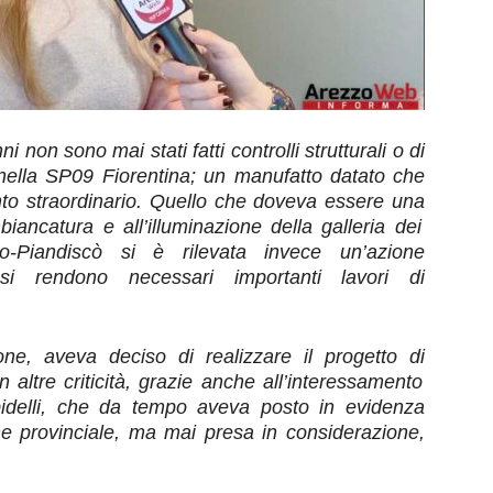
ni non sono mai stati fatti controlli strutturali
o di
nella SP09 Fiorentina;
un manufatto
datato
che
to straordinario. Quello che doveva essere un
a
biancatura e all’illuminazione della galleria de
i
-Piandiscò si è rilevat
a
invece un’
azione
é
si rendono necessari importanti lavori di
one,
aveva deciso di realizzare il progetto di
 altre criticità, grazie anche
all’interessamento
bidelli, che da tempo
aveva
posto in evidenza
ne
provinciale
,
ma mai presa in considerazione,