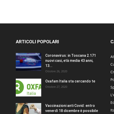
ARTICOLI POPOLARI
C
Coronavirus: in Toscana 2.171
At
nuovi casi, età media 43 anni,
Cu
13...
Ottobre 26, 2020
C
Po
Oxafam Italia sta cercando te
Ottobre 27, 2020
S
L'
E
Vaccinazioni anti Covid: entro
It
venerdì 18 dicembre è possibile