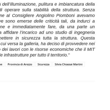
lità dell’illuminazione, pulitura e imbiancatura della
di
operare
sulla stabilità della struttura.
Senza
me al Consigliere Angiolino Piomboni
avevamo
ve
sono emerse
delle
criticità tali, da indurci a
ione
e immediatamente
fare
, da una parte un
ra affidare l’incarico ad uno studio di ingegneria
mettere in sicurezza tutta la struttura. Questa
cui versa la galleria, ha deciso di provvedere nei
to dei lavori con le risorse economiche che il MIT
nfrastrutture per tutto il territorio.”
ne
Provincia di Arezzo
Sicurezza
Silvia Chiassai Martini