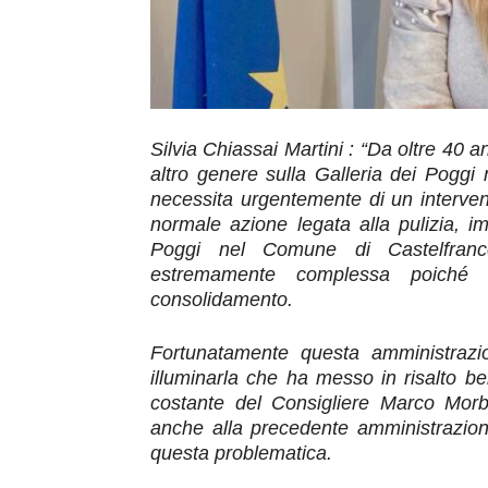
Silvia Chiassai Martini : “
D
a oltre 40 an
altro genere
su
lla Galleria
dei
Poggi 
necessita urgentemente
di
un int
erven
normale
azione
legat
a
alla pulizia, im
Poggi nel Comune di Castelfranco
estremamente
compless
a
poich
consolidamento
.
Fortunatamen
te questa amministrazi
illuminar
la che ha messo in risalto ben
costante del Consigliere Marco Mo
r
anche alla precedente amministrazio
questa problematica.